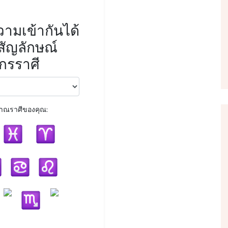
ามเข้ากันได้
สัญลักษณ์
ักรราศี
าณราศีของคุณ: