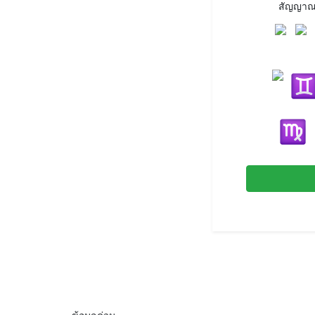
สัญญาณร