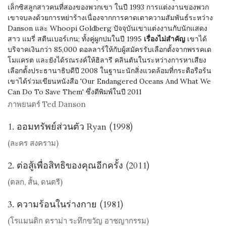
เล็กซิสลูกสาวคนที่สองของพวกเขา ในปี 1993 การแต่งงานของพวก
เขาจบลงด้วยการหย่าร้างเนื่องจากการคาดเดาความสัมพันธ์ระหว่าง
Danson และ Whoopi Goldberg ปัจจุบันเขาแต่งงานกับนักแสดง
สาว แมรี่ สตีนเบอร์เกน; ทั้งคู่ผูกปมในปี 1995
เรื่องไม่สำคัญ
เขาได้
บริจาคเงินกว่า 85,000 ดอลลาร์ให้กับผู้สมัครรับเลือกตั้งจากพรรคเด
โมแครต และยังได้รณรงค์ให้ฮิลารี คลินตันในระหว่างการหาเสียง
เลือกตั้งประธานาธิบดีปี 2008 ในฐานะนักสิ่งแวดล้อมที่กระตือรือร้น
เขาได้ร่วมเขียนหนังสือ 'Our Endangered Oceans And What We
Can Do To Save Them' ซึ่งตีพิมพ์ในปี 2011
ภาพยนตร์ Ted Danson
1. ออมทรัพย์ส่วนตัว Ryan (1998)
(ละคร สงคราม)
2. ต่อสู้เพื่อสิทธิของคุณอีกครั้ง (2011)
(ตลก, สั้น, ดนตรี)
3. ความร้อนในร่างกาย (1981)
(โรแมนติก ดราม่า ระทึกขวัญ อาชญากรรม)