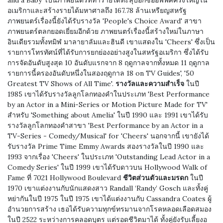
and a Baby' เป็นภาพยนตร์ที่ทำรายได้ทะลุบ็อกซ์ออฟฟิศครั้งใหญ่ใน
อเมริกาและสร้างรายได้มหาศาลถึง 167.78 ล้านเหรียญสหรัฐ
ภาพยนตร์เรื่องนี้ยังได้รับรางวัล 'People's Choice Award' สาขา
ภาพยนตร์ตลกยอดเยี่ยมอีกด้วย ภาพยนตร์เรื่องนี้สร้างใหม่ในภาษา
อินเดียรวมทั้งทมิฬ มาลายาลัมและฮินดี เขาแสดงใน 'Cheers' ซึ่งเป็น
รายการโทรทัศน์ที่ได้รับการยกย่องอย่างสูงในสหรัฐอเมริกา ซึ่งได้รับ
การจัดอันดับสูงสุด 10 อันดับแรกจาก 8 ฤดูกาลจากทั้งหมด 11 ฤดูกาล
รายการนี้ครองอันดับหนึ่งในสองฤดูกาล 18 on TV Guides', '50
Greatest TV Shows of All Time'.
รางวัลและความสำเร็จ
ในปี
1985 เขาได้รับรางวัลลูกโลกทองคำในประเภท 'Best Performance
by an Actor in a Mini-Series or Motion Picture Made for TV'
สำหรับ 'Something about Amelia' ในปี 1990 และ 1991 เขาได้รับ
รางวัลลูกโลกทองคำสาขา 'Best Performance by an Actor in a
TV-Series - Comedy/Musical' for 'Cheers' นอกจากนี้ เขายังได้
รับรางวัล Prime Time Emmy Awards สองรางวัลในปี 1990 และ
1993 จากเรื่อง 'Cheers' ในประเภท 'Outstanding Lead Actor in a
Comedy Series' ในปี 1999 เขาได้รับดาวบน Hollywood Walk of
Fame ที่ 7021 Hollywood Boulevard
ชีวิตส่วนตัวและมรดก
ในปี
1970 เขาแต่งงานกับนักแสดงสาว Randall ‘Randy’ Gosch และทั้งคู่
หย่ากันในปี 1975 ในปี 1975 เขาได้แต่งงานกับ Cassandra Coates ผู้
อำนวยการสร้าง เธอได้รับความทุกข์ทรมานจากโรคหลอดเลือดสมอง
ในปี 2522 ระหว่างการคลอดบุตร แต่รอดชีวิตมาได้ ทั้งคู่ยังรับเลี้ยงอ