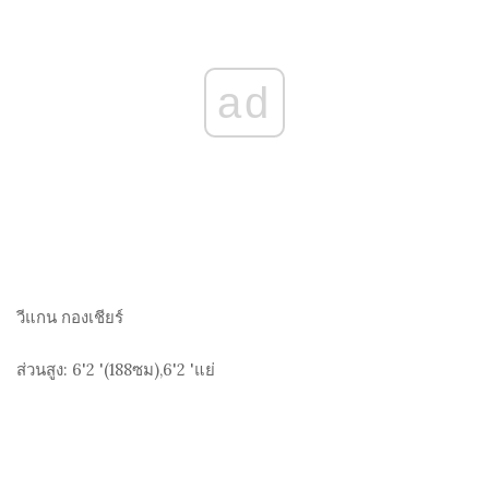
ad
วีแกน
กองเชียร์
ส่วนสูง:
6'2 '(188
ซม
),6'2 'แย่