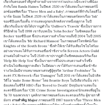
เกี่ยวกับครอบครัวที่ถูกทำลายล้างจากการร่วมประเวณีระหว่างพี่น้อง
กำกับโดย Randa Haines ในปีพ.ศ. 2530 เขาได้แสดงในภาพยนตร์บ็
อกซ์ออฟฟิศเรื่อง 'Three Men and a Baby'; ภาพยนตร์ที่กำกับโดยลีโอ
นาร์ด นิมอย ในปีพ.ศ. 2539 เขาได้แสดงในภาพยนตร์ตลกเรื่อง 'Ink'
ของซีบีเอสเรื่องสั้น การแสดงถูกยกเลิกหลังจากหนึ่งฤดูกาล ในปี
เดียวกันนั้นเขายังได้ปรากฏตัวใน 'Gulliver's Travels' ซึ่งเป็นรายการ
ทีวีอีกด้วย ในปี 1998 เขารับบทเป็น 'John Becker' ในซิทคอมเรื่อง
Becker ของซีบีเอส ซึ่งประสบความสำเร็จมาจนถึงปี 2004 ในปี 2005
เขาได้แสดงเป็น 'Mr Richard Manson' ในภาพยนตร์โทรทัศน์เรื่อง
Knights of the South Bronx ' ซึ่งทำให้เขาได้รับเสียงไชโยโห่ร้อง
อย่างมากและได้รับการเสนอชื่อเข้าชิงรางวัล Screen Actors Guild
อ่านต่อไปด้านล่าง ในปี 2549 เขาปรากฏตัวในซิทคอมอเมริกันเรื่อง
'Help Me Help You' ซึ่งเป็นรายการที่ไม่ประสบความสำเร็จซึ่ง
ดำเนินไปเพียงฤดูกาลเดียว ในปีต่อมา เขาได้รับการเสนอชื่อเข้าชิง
รางวัลเอ็มมีจากบทบาทมหาเศรษฐีผู้ทุจริต 'Arthur Frobisher' ใน
ละคร FX Network เรื่อง 'Damages' ในปี 2011 เขาได้แสดงในมิวสิค
วิดีโอ 'make Some Noise' โดย Beastie Boys ในปีเดียวกันนั้น เขา
ยังแสดงในซีรีส์ HBO เรื่อง 'Bored to Death' ปัจจุบันเขาแสดงใน
ละครซีบีเอสเรื่อง 'CSI: Crime Scene Investigation'นักแสดงที่อยู่ใน
วัย 70 ของพวกเขา บุคลิกภาพภาพยนตร์และละครอเมริกัน ผู้ชายราศี
มังกร
งานสำคัญ Major
ภาพยนตร์ปี 1987 ของเขาเรื่อง 'Three Men