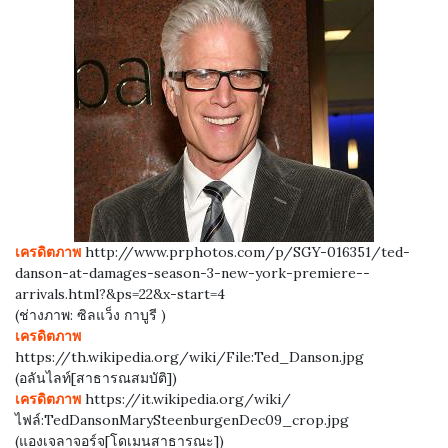
เครดิตภาพ
http://www.prphotos.com/p/SGY-016351/ted-
danson-at-damages-season-3-new-york-premiere--
arrivals.html?&ps=22&x-start=4
(ช่างภาพ: ซิลแว็ง กาบูรี )
เครดิตภาพ
https://th.wikipedia.org/wiki/File:Ted_Danson.jpg
(อลันไลท์[สาธารณสมบัติ])
เครดิตภาพ
https://it.wikipedia.org/wiki/
ไฟล์:TedDansonMarySteenburgenDec09_crop.jpg
(แองเจลาจอร์จ[โดเมนสาธารณะ])