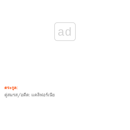
ad
ตระกูล:
คู่สมรส/อดีต:
แคลิฟอร์เนีย