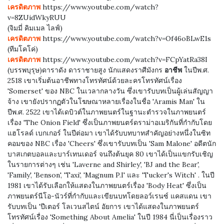
เครดิตภาพ
https://www.youtube.com/watch?
v=8ZUidWkyRUU
(จิมมี่ คิมเมล ไลฟ์)
เครดิตภาพ
https://www.youtube.com/watch?v=Of46oBLwE1s
(ทีมโคโค่)
เครดิตภาพ
https://www.youtube.com/watch?v=FCpYatRa38I
(บรรพบุรุษ)ดาราดัง ดาราชายสูง นักแสดงราศีมังกร
อาชีพ
ในปีพ.ศ.
2518 เขาเริ่มต้นอาชีพทางโทรทัศน์ด้วยละครโทรทัศน์เรื่อง
'Somerset' ของ NBC ในเวลากลางวัน ซึ่งเขารับบทเป็นผู้เล่นสัญญา
จ้าง เขายังปรากฏตัวในโฆษณาหลายเรื่องในชื่อ 'Aramis Man' ใน
ปีพ.ศ. 2522 เขาได้เดบิวต์ในภาพยนตร์ในฐานะตำรวจในภาพยนตร์
เรื่อง 'The Onion Field' ซึ่งเป็นภาพยนตร์ดราม่าอเมริกันที่กำกับโดย
แฮโรลด์ เบกเกอร์ ในปีต่อมา เขาได้รับบทบาทสำคัญอย่างหนึ่งในซิท
คอมของ NBC เรื่อง 'Cheers' ซึ่งเขารับบทเป็น 'Sam Malone' อดีตนัก
บาสเกตบอลและบาร์เทนเดอร์ จนถึงต้นยุค 80 เขาได้เป็นแขกรับเชิญ
ในรายการต่างๆ เช่น 'Laverne and Shirley', 'BJ and the Bear',
'Family', 'Benson', 'Taxi', 'Magnum P.I' และ 'Tucker's Witch' . ในปี
1981 เขาได้รับเลือกให้แสดงในภาพยนตร์เรื่อง 'Body Heat' ซึ่งเป็น
ภาพยนตร์นีโอ-นัวร์ที่กำกับและเขียนบทโดยลอว์เรนซ์ แคสแดน เขา
รับบทเป็น 'ปีเตอร์ โลเวนสไตน์ อัยการ เขาได้แสดงในภาพยนตร์
โทรทัศน์เรื่อง 'Something About Amelia' ในปี 1984 นี่เป็นเรื่องราว