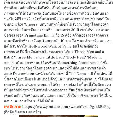
เท็ด แดนสันจบการศึกษาจากโรงเรียนการละครและเป็นนักเคลื่อนไหว
ด้านสิ่งแวดล้อมที่กระตือรือร้น เป็นนักแสดงทางโทรทัศน์และ
ภาพยนตร์ที่ได้รับรางวัล อันดับสองในรายชื่อดาราทีวี 25 อันดับแรก
ของไกด์ทีวี การอ้างสิทธิ์ของเขาคือการแสดงภาพ 'Sam Malone' ใน
ซิทคอมเรื่อง 'Cheers' บทบาทที่ทำให้เขาได้รับรางวัลลูกโลกทองคำ
สองรางวัล ในอาชีพการงานที่ยาวนานกว่า 30 ปี เขาได้รับการเสนอ
ชื่อชิงรางวัล Primetime Emmy ถึง 15 ครั้ง คว้าสองรางวัลจากการ
เสนอชื่อเข้าชิงรางวัลลูกโลกทองคำ 10 รางวัล ชนะ 3 รางวัล และเขา
ยังได้รับดาวใน Hollywood Walk of Fame อันโด่งดังอีกด้วย
ภาพยนตร์ที่มีชื่อเสียงบางเรื่องของเขา ได้แก่ 'Three Men and a
Baby', 'Three Men and a Little Lady', 'Body Heat', 'Made in
America' และภาพยนตร์โทรทัศน์ 'Something About Amelia' ซึ่ง
เขา ได้รับรางวัลลูกโลกทองคำ นักแสดงทีวีไม่กี่คนสามารถเล่นตัว
ละครที่หลากหลายบนหน้าจอได้มากเท่าที่ Ted Danson มี ตั้งแต่หมอที่
ขี้ขลาดไปจนถึงบาร์เทนเดอร์เจ้าชู้และมหาเศรษฐีที่ทุจริต เขาได้แสดง
บทบาทที่โดดเด่นมากมายและได้รับการยกย่องว่าเป็นหนึ่งในนักแสดง
ที่มีบุคลิกดีที่สุดทางโทรทัศน์ หากต้องการเรียนรู้ข้อเท็จจริงที่น่าสนใจ
เพิ่มเติมเกี่ยวกับชีวิตส่วนตัวและความสำเร็จในอาชีพของเขา ให้เลื่อน
ลงมาและอ่านชีวประวัตินี้ต่อไป
เครดิตภาพ
https://www.youtube.com/watch?v=mPgrtBBxFxg
(ดึกดื่นกับเซ็ธ เมเยอร์ส)